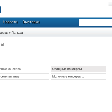
Новости
Выставки
сервы
»
Польша
вы
бные консервы
Овощные консервы
тское питание
Молочные консервы...