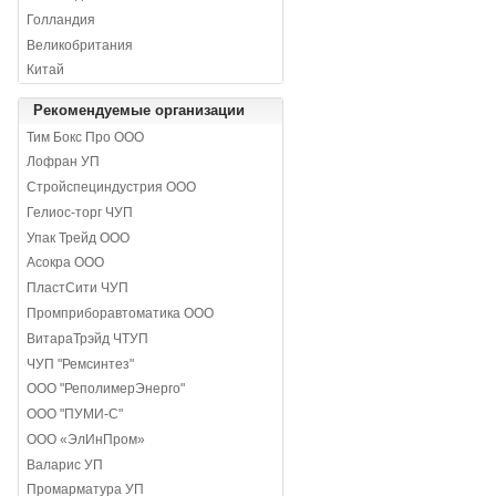
Голландия
Великобритания
Китай
Рекомендуемые организации
Тим Бокс Про ООО
Лофран УП
Стройспециндустрия ООО
Гелиос-торг ЧУП
Упак Трейд ООО
Асокра ООО
ПластСити ЧУП
Промприборавтоматика ООО
ВитараТрэйд ЧТУП
ЧУП "Ремсинтез"
ООО "РеполимерЭнерго"
ООО "ПУМИ-С"
ООО «ЭлИнПром»
Валарис УП
Промарматура УП