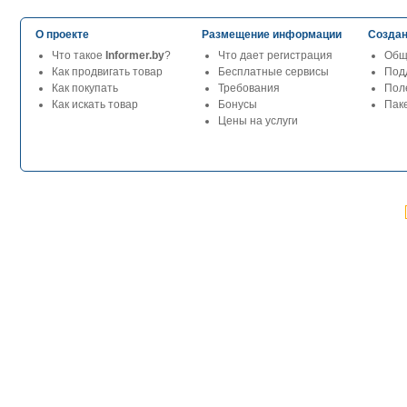
О проекте
Размещение информации
Создан
Что такое
Informer.by
?
Что дает регистрация
Общ
Как продвигать товар
Бесплатные сервисы
Под
Как покупать
Требования
Пол
Как искать товар
Бонусы
Паке
Цены на услуги