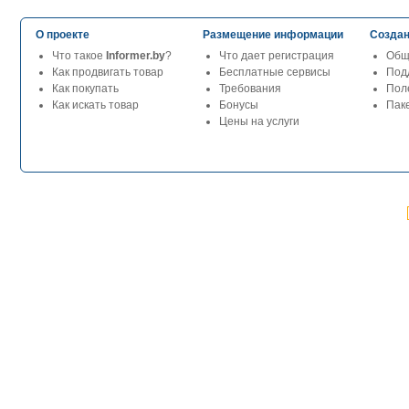
О проекте
Размещение информации
Создан
Что такое
Informer.by
?
Что дает регистрация
Общ
Как продвигать товар
Бесплатные сервисы
Под
Как покупать
Требования
Пол
Как искать товар
Бонусы
Паке
Цены на услуги