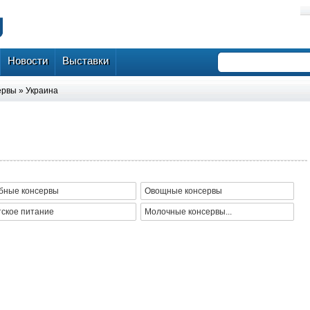
Новости
Выставки
ервы
»
Украина
ы
бные консервы
Овощные консервы
тское питание
Молочные консервы...