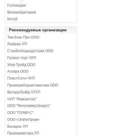
Голландия
Великобритания
Китай
Рекомендуемые организации
Тим Бокс Про ООО
Лофран УП
Стройспециндустрия ООО
Гелиос-торг ЧУП
Упак Трейд ООО
Асокра ООО
ПластСити ЧУП
Промприборавтоматика ООО
ВитараТрэйд ЧТУП
ЧУП "Ремсинтез"
ООО "РеполимерЭнерго"
ООО "ПУМИ-С"
ООО «ЭлИнПром»
Валарис УП
Промарматура УП