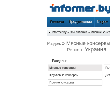
Главная
Предложение
Спрос
Informer.by
»
Объявления
»
Мясные конс
» Мясные консерв
Раздел:
Украина
Регион:
Разделы:
Мясные консервы
Ры
Фруктовые консервы...
Де
Прочие консервы