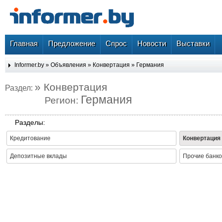
Главная
Предложение
Спрос
Новости
Выставки
Informer.by
»
Объявления
»
Конвертация
»
Германия
» Конвертация
Раздел:
Германия
Регион:
Разделы:
Кредитование
Конвертация
Депозитные вклады
Прочие банко