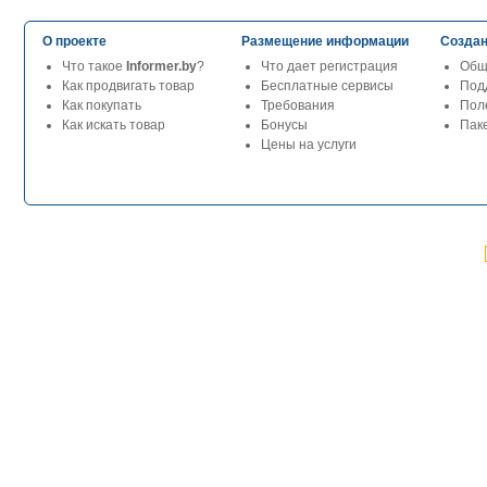
О проекте
Размещение информации
Создан
Что такое
Informer.by
?
Что дает регистрация
Общ
Как продвигать товар
Бесплатные сервисы
Под
Как покупать
Требования
Пол
Как искать товар
Бонусы
Паке
Цены на услуги