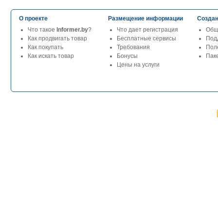
О проекте
Размещение информации
Создан
Что такое
Informer.by
?
Что дает регистрация
Общ
Как продвигать товар
Бесплатные сервисы
Под
Как покупать
Требования
Пол
Как искать товар
Бонусы
Паке
Цены на услуги