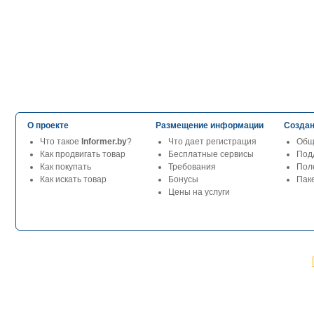
О проекте
Размещение информации
Создан
Что такое
Informer.by
?
Что дает регистрация
Общ
Как продвигать товар
Бесплатные сервисы
Под
Как покупать
Требования
Пол
Как искать товар
Бонусы
Паке
Цены на услуги