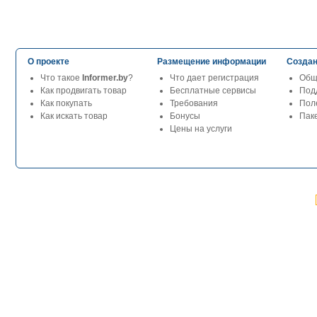
О проекте
Размещение информации
Создан
Что такое
Informer.by
?
Что дает регистрация
Общ
Как продвигать товар
Бесплатные сервисы
Под
Как покупать
Требования
Пол
Как искать товар
Бонусы
Паке
Цены на услуги