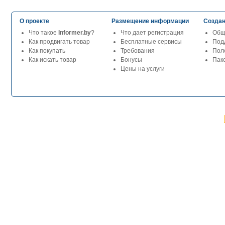
О проекте
Размещение информации
Создан
Что такое
Informer.by
?
Что дает регистрация
Общ
Как продвигать товар
Бесплатные сервисы
Под
Как покупать
Требования
Пол
Как искать товар
Бонусы
Паке
Цены на услуги