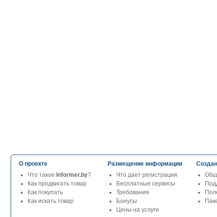
О проекте
Размещение информации
Создан
Что такое
Informer.by
?
Что дает регистрация
Общ
Как продвигать товар
Бесплатные сервисы
Под
Как покупать
Требования
Пол
Как искать товар
Бонусы
Паке
Цены на услуги