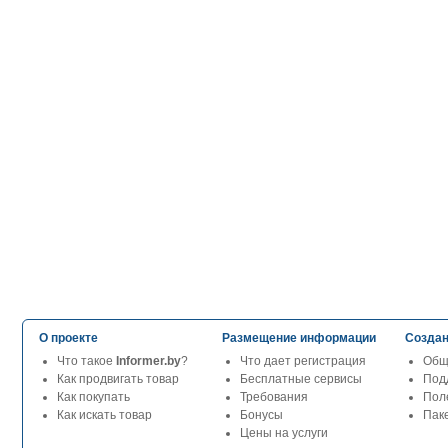
О проекте
Размещение информации
Создан
Что такое
Informer.by
?
Что дает регистрация
Общ
Как продвигать товар
Бесплатные сервисы
Под
Как покупать
Требования
Пол
Как искать товар
Бонусы
Паке
Цены на услуги