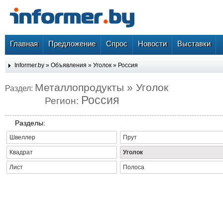
Главная
Предложение
Спрос
Новости
Выставки
Informer.by
»
Объявления
»
Уголок
»
Россия
Металлопродукты » Уголок
Раздел:
Россия
Регион:
Разделы:
Швеллер
Прут
Квадрат
Уголок
Лист
Полоса