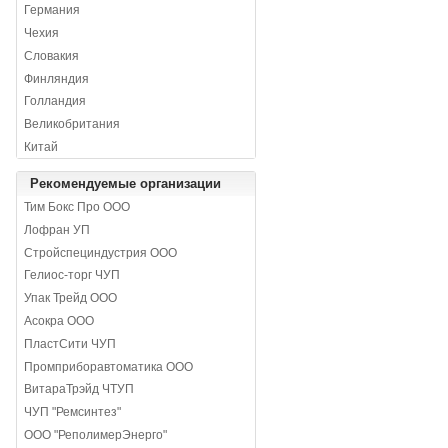
Германия
Чехия
Словакия
Финляндия
Голландия
Великобритания
Китай
Рекомендуемые организации
Тим Бокс Про ООО
Лофран УП
Стройспециндустрия ООО
Гелиос-торг ЧУП
Упак Трейд ООО
Асокра ООО
ПластСити ЧУП
Промприборавтоматика ООО
ВитараТрэйд ЧТУП
ЧУП "Ремсинтез"
ООО "РеполимерЭнерго"