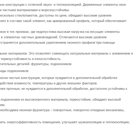
ые конструкции с отличной звуко- и теплоизоляцией. Деревянные элементы окон
ки чистыми материалами и морозоустойчивы.
несколько стеклопакетов, доступны по цене, обладают высоким уровнем
ют в составе такой элемент, как армированный профиль, который обеспечивает
окон в тех проемах, где недопустима высокая нагрузка на несущие элементы
х, в элементах частных домовладений. Отличаются высоким уровнем
 устраняется дополнительным укреплением оконного профиля при помощи
льких материалов. Это позволяет совмещать натуральные материалы с алюминием и
 термоустойчивость и износостойкость.
гательных деталей: фурнитуры, подоконников.
иды подоконников:
чески чистые конструкции, которые нуждаются в дополнительной обработке
ействия влажности, температуры и других внешних факторов.
лее прочные, не нуждаются в дополнительной обработке, достаточно устойчивы к
 подоконники из высокопрочного материала, термостойкие, обладают высокой
ям.
 необходима оконная фурнитура – поворотные, поворотно-откидные механизмы,
ичить энергоэффективность помещения, улучшают шумоизоляцию и теплоизоляцию,