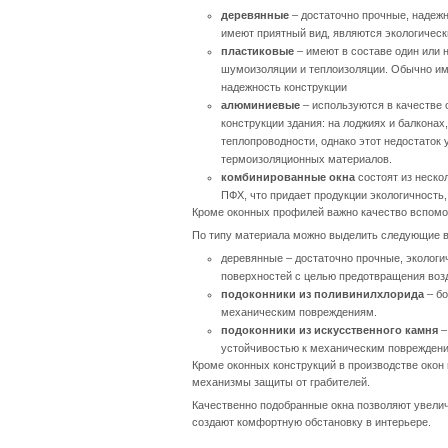
деревянные
– достаточно прочные, надежн
имеют приятный вид, являются экологичес
пластиковые
– имеют в составе один или 
шумоизоляции и теплоизоляции. Обычно име
надежность конструкции
алюминиевые
– используются в качестве 
конструкции здания: на лоджиях и балкона
теплопроводности, однако этот недостаток
термоизоляционных материалов.
комбинированные окна
состоят из неско
ПФХ, что придает продукции экологичность,
Кроме оконных профилей важно качество вспомо
По типу материала можно выделить следующие в
деревянные – достаточно прочные, экологи
поверхностей с целью предотвращения возд
подоконники из поливинилхлорида
– бо
механическим повреждениям.
подоконники из искусственного камня
–
устойчивостью к механическим повреждени
Кроме оконных конструкций в производстве окон
механизмы защиты от грабителей.
Качественно подобранные окна позволяют увел
создают комфортную обстановку в интерьере.