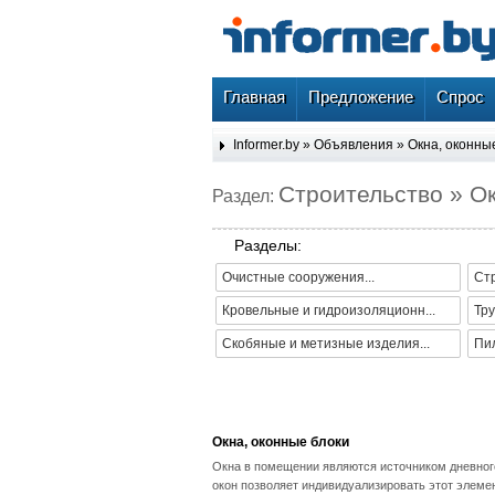
Главная
Предложение
Спрос
Informer.by
»
Объявления
»
Окна, оконны
Строительство » Ок
Раздел:
Разделы:
Очистные сооружения...
Ст
Кровельные и гидроизоляционн...
Тру
Скобяные и метизные изделия...
Пи
Окна, оконные блоки
Окна в помещении являются источником дневного
окон позволяет индивидуализировать этот элеме