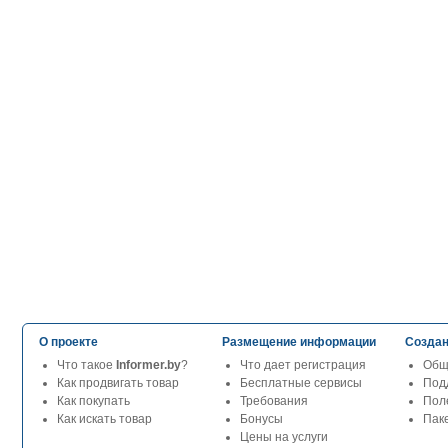
О проекте
Размещение информации
Создан
Что такое
Informer.by
?
Что дает регистрация
Общ
Как продвигать товар
Бесплатные сервисы
Под
Как покупать
Требования
Пол
Как искать товар
Бонусы
Паке
Цены на услуги