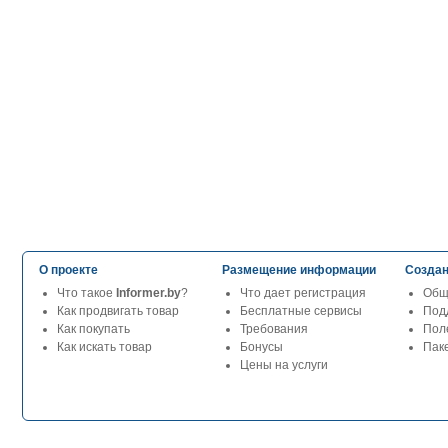
О проекте
Размещение информации
Создан
Что такое
Informer.by
?
Что дает регистрация
Общ
Как продвигать товар
Бесплатные сервисы
Под
Как покупать
Требования
Пол
Как искать товар
Бонусы
Паке
Цены на услуги