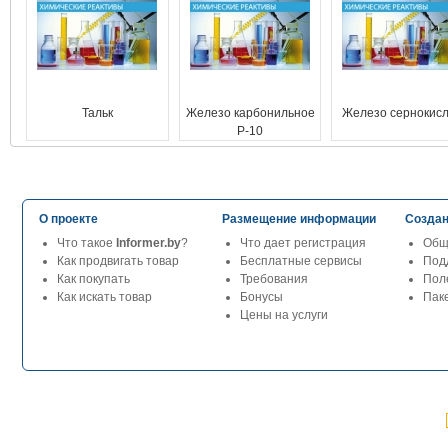
Тальк
Железо карбонильное
Железо сернокис
Р-10
О проекте
Размещение информации
Создан
Что такое
Informer.by
?
Что дает регистрация
Общ
Как продвигать товар
Бесплатные сервисы
Под
Как покупать
Требования
Пол
Как искать товар
Бонусы
Паке
Цены на услуги