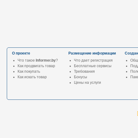
О проекте
Размещение информации
Создан
Что такое
Informer.by
?
Что дает регистрация
Общ
Как продвигать товар
Бесплатные сервисы
Под
Как покупать
Требования
Пол
Как искать товар
Бонусы
Паке
Цены на услуги