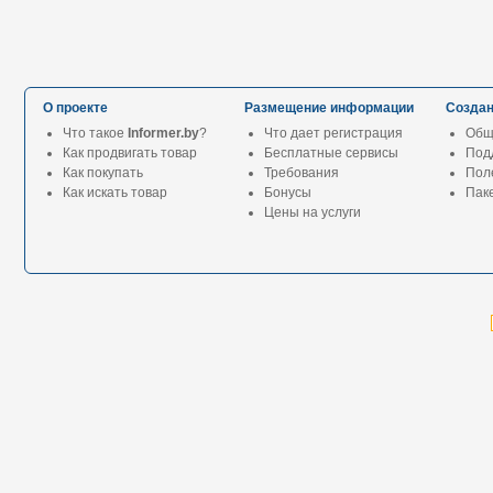
О проекте
Размещение информации
Создан
Что такое
Informer.by
?
Что дает регистрация
Общ
Как продвигать товар
Бесплатные сервисы
Под
Как покупать
Требования
Пол
Как искать товар
Бонусы
Паке
Цены на услуги