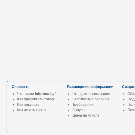
О проекте
Размещение информации
Создан
Что такое
Informer.by
?
Что дает регистрация
Общ
Как продвигать товар
Бесплатные сервисы
Под
Как покупать
Требования
Пол
Как искать товар
Бонусы
Паке
Цены на услуги