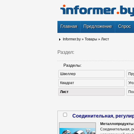
Главная
Предложение
Спрос
Informer.by
»
Товары
»
Лист
Раздел:
Разделы:
Швеллер
Пр
Квадрат
Уго
Лист
По
соединительная, регул
Металлопродукты 
Соединительная, р