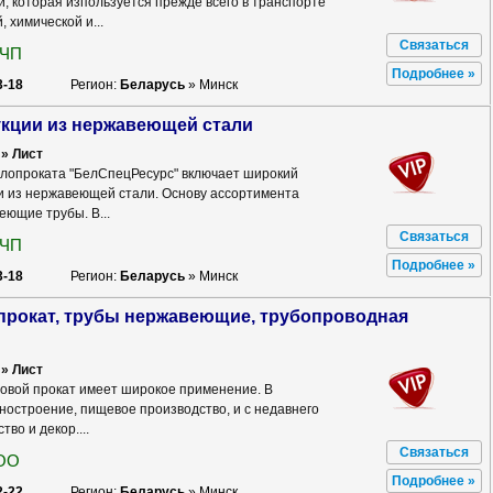
, которая изпользуется прежде всего в транспорте
 химической и...
Связаться
 ЧП
Подробнее »
3-18
Регион:
Беларусь
» Минск
укции из нержавеющей стали
» Лист
лопроката "БелСпецРесурс" включает широкий
и из нержавеющей стали. Основу ассортимента
ющие трубы. В...
Связаться
 ЧП
Подробнее »
3-18
Регион:
Беларусь
» Минск
» Лист
вой прокат имеет широкое применение. В
ностроение, пищевое производство, и с недавнего
во и декор....
Связаться
ООО
Подробнее »
2-22
Регион:
Беларусь
» Минск