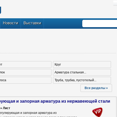
Новости
Выставки
ут
Круг
лок
Арматура стальная...
лоса
Труба, трубка, пустотелый...
Все разделы »
ирующая и запорная арматура из нержавеющей стали
» Лист
егулирующая и запорная арматура из