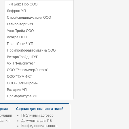
Тим Бокс Про ООО
Лофран УП
Стройспециндустрия ООО
Гелиос-торг ЧУП
Упак Трейд ООО
Асокра ООО
ПластСити ЧУП
Промприборавтоматика ООО
ВитараТрэйд ЧТУП
ЧУП "Ремсинтез"
ООО "РеполимерЭнерго"
ООО "ПУМИ-С"
ООО «ЭлИнПром»
Валарис УП
Промарматура УП
рсия
Сервис для пользователей
рмации
Публичный договор
ования
Документы для РБ
Конфиденциальность