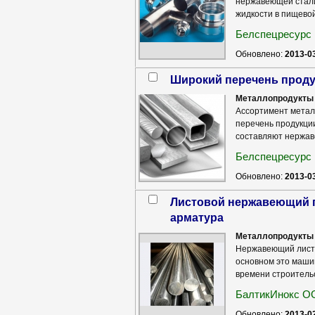
нержавеющей стали
жидкости в пищевой,
Белспецресурс
Обновлено:
2013-0
широкий перечень прод
Металлопродукты 
Ассортимент метал
перечень продукци
составляют нержаве
Белспецресурс
Обновлено:
2013-0
Листовой нержавеющий прокат, трубы нержавеющие, трубопроводная
арматура
Металлопродукты 
Нержавеющий листо
основном это маши
времени строительст
БалтикИнокс 
Обновлено:
2013-0