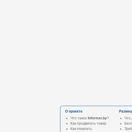
О проекте
Размещ
Что такое
Informer.by
?
Что 
Как продвигать товар
Бес
Как покупать
Тре