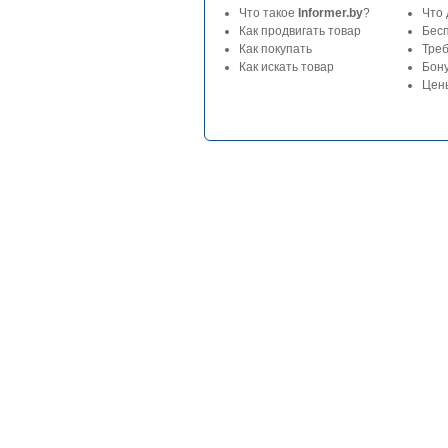
Что такое
Informer.by
?
Что 
Как продвигать товар
Бес
Как покупать
Тре
Как искать товар
Бон
Цены