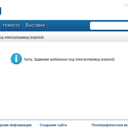
Новости
Выставки
од электропривод (expired)
Sorry, Задвижки шиберные под электропривод (expired)
ение информации
Создание сайта
Полиграфическая ве