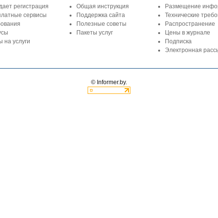
дает регистрация
Общая инструкция
Размещение инфо
платные сервисы
Поддержка сайта
Технические треб
бования
Полезные советы
Распространение
усы
Пакеты услуг
Цены в журнале
 на услуги
Подписка
Электронная расс
© Informer.by.