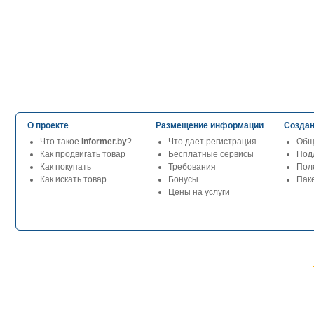
О проекте
Размещение информации
Создан
Что такое
Informer.by
?
Что дает регистрация
Общ
Как продвигать товар
Бесплатные сервисы
Под
Как покупать
Требования
Пол
Как искать товар
Бонусы
Паке
Цены на услуги