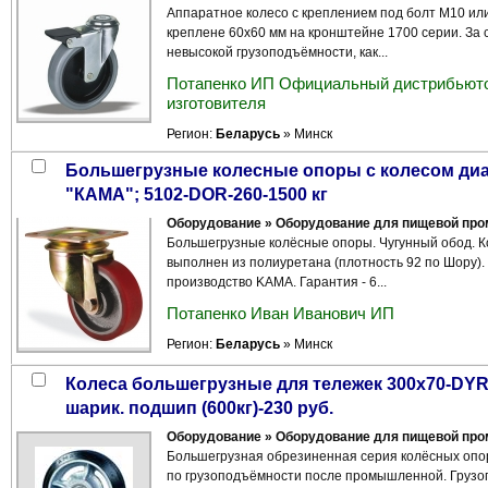
Аппаратное колесо с креплением под болт M10 и
креплене 60х60 мм на кронштейне 1700 серии. За 
невысокой грузоподъёмности, как...
Потапенко ИП Официальный дистрибьюто
изготовителя
Регион:
Беларусь
» Минск
Большегрузные колесные опоры с колесом диаметром 250 мм; 260 мм-1400 кг
"КАМА"; 5102-DOR-260-1500 кг
Оборудование » Оборудование для пищевой пр
Большегрузные колёсные опоры. Чугунный обод. К
выполнен из полиуретана (плотность 92 по Шору).
производство KAMA. Гарантия - 6...
Потапенко Иван Иванович ИП
Регион:
Беларусь
» Минск
Колеса большегрузные для тележек 300x70-DYR (чугунное, литая резина,
шарик. подшип (600кг)-230 руб.
Оборудование » Оборудование для пищевой пр
Большегрузная обрезиненная серия колёсных опо
по грузоподъёмности после промышленной. Груз