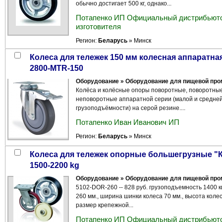
обычно достигает 500 кг, однако...
Потапенко ИП Официальный дистрибьюто
изготовителя
Регион:
Беларусь
» Минск
Колеса для тележек 150 мм колесная аппаратная серия на серой резине CS-
2800-МТR-150
Оборудование » Оборудование для пищевой пр
Колёса и колёсные опоры поворотные, поворотные
неповоротные аппаратной серии (малой и средне
грузоподъёмности) на серой резине....
Потапенко Иван Иванович ИП
Регион:
Беларусь
» Минск
колеса для тележек опорные большегрузные "КАМА" Турция 5102-DOR-260 -
1500-2200 kg
Оборудование » Оборудование для пищевой пр
5102-DOR-260 -- 828 руб. грузоподъемность 1400 к
260 мм., ширина шинки колеса 70 мм., высота коле
размер крепежной...
Потапенко ИП Официальный дистрибьюто