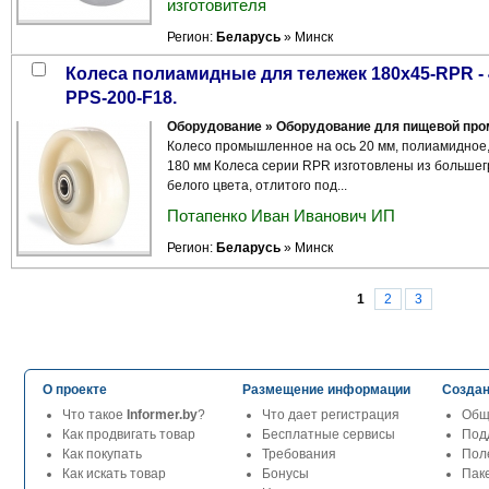
изготовителя
Регион:
Беларусь
» Минск
Колеса полиамидные для тележек 180x45-RPR - 49 руб.; LK-3202-RPR-200; 3302-
PPS-200-F18.
Оборудование » Оборудование для пищевой пр
Колесо промышленное на ось 20 мм, полиамидное
180 мм Колеса серии RPR изготовлены из большег
белого цвета, отлитого под...
Потапенко Иван Иванович ИП
Регион:
Беларусь
» Минск
1
2
3
О проекте
Размещение информации
Создан
Что такое
Informer.by
?
Что дает регистрация
Общ
Как продвигать товар
Бесплатные сервисы
Под
Как покупать
Требования
Пол
Как искать товар
Бонусы
Паке