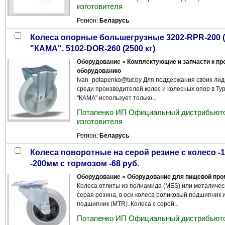
изготовителя
Регион:
Беларусь
Колеса опорные большегрузные 3202-RPR-200 (1000 кг), колесные опоры
"КАМА". 5102-DOR-260 (2500 кг)
Оборудование » Комплектующие и запчасти к п
оборудованию
ivan_potapenko@tut.by Для поддержания своих ли
среди производителей колес и колесных опор в Ту
"КАМА" иcпользует только...
Потапенко ИП Официальный дистрибьюто
изготовителя
Регион:
Беларусь
колеса поворотные на серой резине с колесо -125 мм--39 руб., полиамидные
-200мм с тормозом -68 руб.
Оборудование » Оборудование для пищевой пр
Колеса отлиты из полиамида (MES) или металическ
серая резина, в оси колеса роликовый подшипник
подшипник (MTR). Колеса с серой...
Потапенко ИП Официальный дистрибьюто