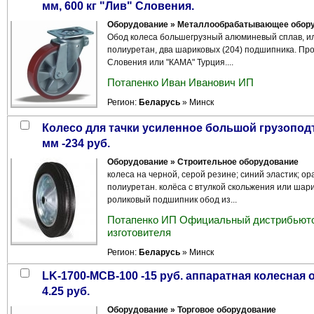
мм, 600 кг "Лив" Словения.
Оборудование » Металлообрабатывающее обор
Обод колеса большегрузный алюминевый сплав, ил
полиуретан, два шариковых (204) подшипника. Про
Словения или "КАМА" Турция....
Потапенко Иван Иванович ИП
Регион:
Беларусь
» Минск
колесо для тачки усиленное большой грузоподъёмности 250 мм-86 руб.; 400
мм -234 руб.
Оборудование » Строительное оборудование
колеса на черной, серой резине; синий эластик; о
полиуретан. колёса с втулкой скольжения или шар
роликовый подшипник обод из...
Потапенко ИП Официальный дистрибьюто
изготовителя
Регион:
Беларусь
» Минск
LK-1700-MCB-100 -15 руб. аппаратная колесная опора 50,75,100 мм под болт М10
4.25 руб.
Оборудование » Торговое оборудование