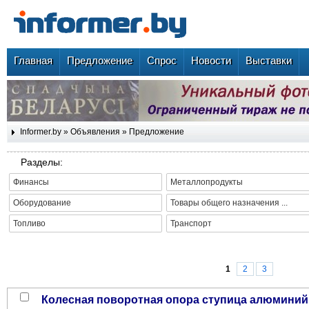
Главная
Предложение
Спрос
Новости
Выставки
Informer.by
»
Объявления
»
Предложение
Разделы:
Финансы
Металлопродукты
Оборудование
Товары общего назначения ...
Топливо
Транспорт
1
2
3
Колесная поворотная опора ступица алюминий, полиуретановая шинка, 160