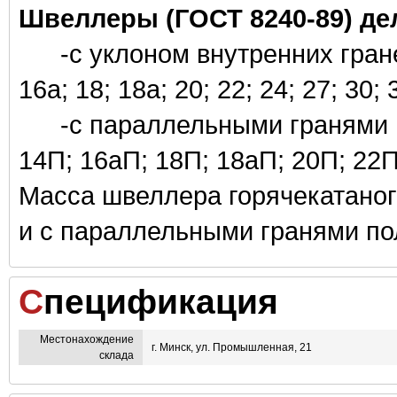
Швеллеры (ГОСТ 8240-89) дел
-с уклоном внутренних граней
16а; 18; 18а; 20; 22; 24; 27; 30; 
-с параллельными гранями п
14П; 16аП; 18П; 18аП; 20П; 22П
Масса швеллера горячекатаног
и с параллельными гранями по
Спецификация
Местонахождение
г. Минск, ул. Промышленная, 21
склада