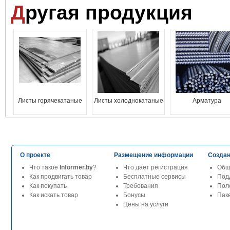
Другая продукция
Листы горячекатаные
Листы холоднокатаные
Арматура
О проекте
Размещение информации
Создан
Что такое
Informer.by
?
Что дает регистрация
Общ
Как продвигать товар
Бесплатные сервисы
Под
Как покупать
Требования
Пол
Как искать товар
Бонусы
Паке
Цены на услуги