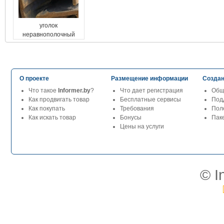
уголок
неравнополочный
О проекте
Размещение информации
Создан
Что такое
Informer.by
?
Что дает регистрация
Общ
Как продвигать товар
Бесплатные сервисы
Под
Как покупать
Требования
Пол
Как искать товар
Бонусы
Паке
Цены на услуги
© I