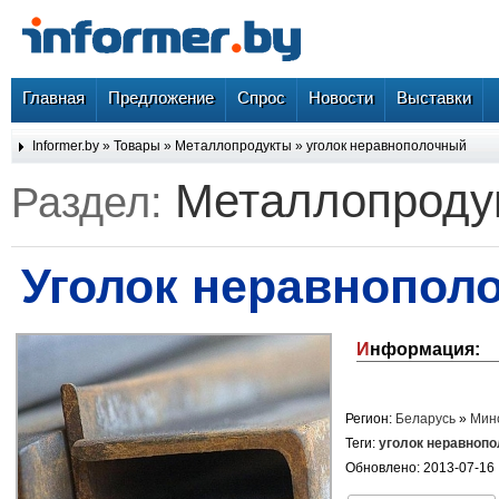
Главная
Предложение
Спрос
Новости
Выставки
Informer.by
»
Товары
»
Металлопродукты
» уголок неравнополочный
Металлопрод
Раздел:
уголок неравнопол
Информация:
Регион:
Беларусь
»
Мин
Теги:
уголок
неравноп
Обновлено: 2013-07-16